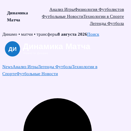
Анализ Игры
Физиология Футболистов
Динамика
Футбольные Новости
Технологии в Спорте
Матча
Легенды Футбола
Skip
Динамо • матчи • трансферы
8 августа 2026
Поиск
to
content
News
Анализ Игры
Легенды Футбола
Технологии в
Спорте
Футбольные Новости