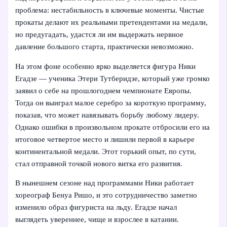
проблема: нестабильность в ключевые моменты. Чистые
прокаты делают их реальными претендентами на медали,
но предугадать, удастся ли им выдержать нервное
давление большого старта, практически невозможно.
На этом фоне особенно ярко выделяется фигура Ники
Егадзе — ученика Этери Тутберидзе, который уже громко
заявил о себе на прошлогоднем чемпионате Европы.
Тогда он выиграл малое серебро за короткую программу,
показав, что может навязывать борьбу любому лидеру.
Однако ошибки в произвольном прокате отбросили его на
итоговое четвертое место и лишили первой в карьере
континентальной медали. Этот горький опыт, по сути,
стал отправной точкой нового витка его развития.
В нынешнем сезоне над программами Ники работает
хореограф Бенуа Ришо, и это сотрудничество заметно
изменило образ фигуриста на льду. Егадзе начал
выглядеть увереннее, чище и взрослее в катании.