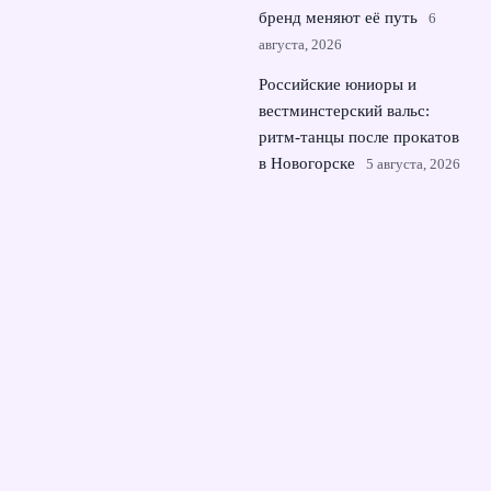
бренд меняют её путь
6
августа, 2026
Российские юниоры и
вестминстерский вальс:
ритм-танцы после прокатов
в Новогорске
5 августа, 2026
Российские фигуристы в
Токио: kinoshita group cup
как мини‑чемпионат мира
4 августа, 2026
© 2026 Динамика Матча
Новости Динамо
News