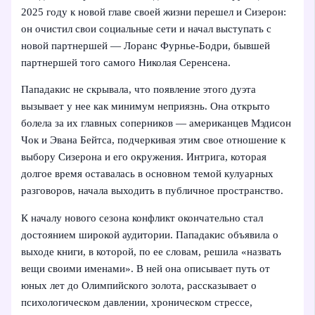
2025 году к новой главе своей жизни перешел и Сизерон:
он очистил свои социальные сети и начал выступать с
новой партнершей — Лоранс Фурнье-Бодри, бывшей
партнершей того самого Николая Серенсена.
Пападакис не скрывала, что появление этого дуэта
вызывает у нее как минимум неприязнь. Она открыто
болела за их главных соперников — американцев Мэдисон
Чок и Эвана Бейтса, подчеркивая этим свое отношение к
выбору Сизерона и его окружения. Интрига, которая
долгое время оставалась в основном темой кулуарных
разговоров, начала выходить в публичное пространство.
К началу нового сезона конфликт окончательно стал
достоянием широкой аудитории. Пападакис объявила о
выходе книги, в которой, по ее словам, решила «назвать
вещи своими именами». В ней она описывает путь от
юных лет до Олимпийского золота, рассказывает о
психологическом давлении, хроническом стрессе,