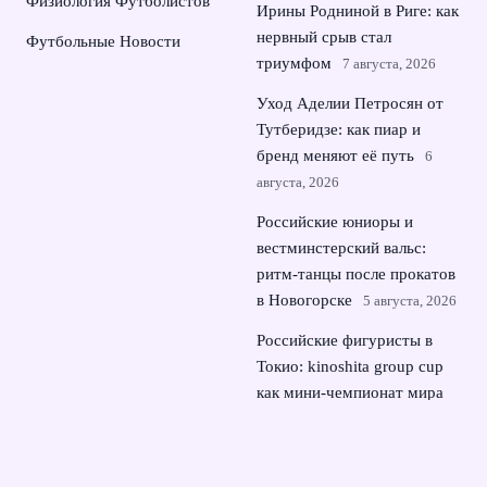
Физиология Футболистов
Ирины Родниной в Риге: как
нервный срыв стал
Футбольные Новости
триумфом
7 августа, 2026
Уход Аделии Петросян от
Тутберидзе: как пиар и
бренд меняют её путь
6
августа, 2026
Российские юниоры и
вестминстерский вальс:
ритм-танцы после прокатов
в Новогорске
5 августа, 2026
Российские фигуристы в
Токио: kinoshita group cup
как мини‑чемпионат мира
4 августа, 2026
© 2026 Динамика Матча
Новости Динамо