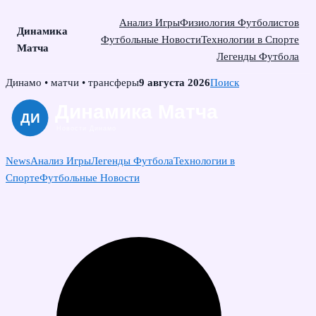
Анализ Игры
Физиология Футболистов
Динамика
Футбольные Новости
Технологии в Спорте
Матча
Легенды Футбола
Skip
Динамо • матчи • трансферы
9 августа 2026
Поиск
to
content
News
Анализ Игры
Легенды Футбола
Технологии в
Спорте
Футбольные Новости