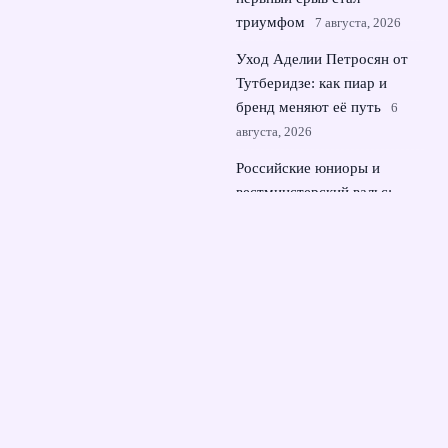
триумфом
7 августа, 2026
Уход Аделии Петросян от
Тутберидзе: как пиар и
бренд меняют её путь
6
августа, 2026
Российские юниоры и
вестминстерский вальс:
ритм-танцы после прокатов
в Новогорске
5 августа, 2026
© 2026 Динамика Матча
Новости Динамо
News
Анализ Игры