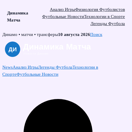
Анализ Игры
Физиология Футболистов
Динамика
Футбольные Новости
Технологии в Спорте
Матча
Легенды Футбола
Skip
Динамо • матчи • трансферы
10 августа 2026
Поиск
to
content
News
Анализ Игры
Легенды Футбола
Технологии в
Спорте
Футбольные Новости