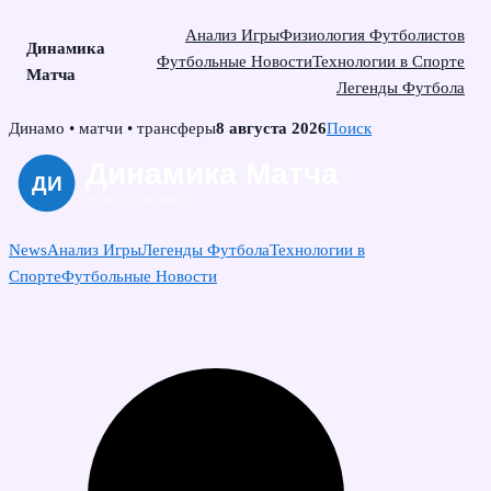
Анализ Игры
Физиология Футболистов
Динамика
Футбольные Новости
Технологии в Спорте
Матча
Легенды Футбола
Skip
Динамо • матчи • трансферы
8 августа 2026
Поиск
to
content
News
Анализ Игры
Легенды Футбола
Технологии в
Спорте
Футбольные Новости