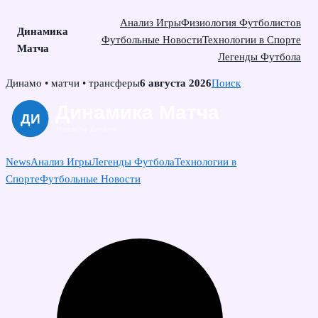
Анализ Игры
Физиология Футболистов
Динамика
Футбольные Новости
Технологии в Спорте
Матча
Легенды Футбола
Skip
Динамо • матчи • трансферы
6 августа 2026
Поиск
to
content
News
Анализ Игры
Легенды Футбола
Технологии в
Спорте
Футбольные Новости