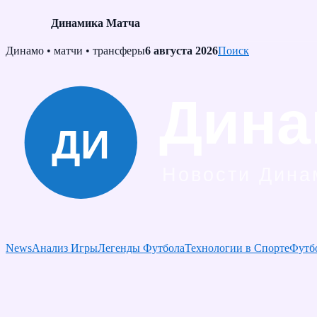
Динамика Матча
Skip
Динамо • матчи • трансферы
6 августа 2026
Поиск
to
content
News
Анализ Игры
Легенды Футбола
Технологии в Спорте
Футб