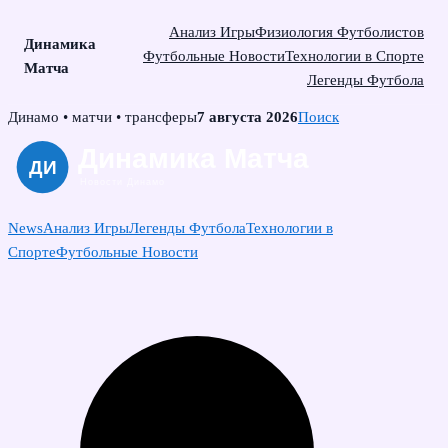
Анализ Игры
Физиология Футболистов
Динамика
Футбольные Новости
Технологии в Спорте
Матча
Легенды Футбола
Skip
Динамо • матчи • трансферы
7 августа 2026
Поиск
to
content
News
Анализ Игры
Легенды Футбола
Технологии в
Спорте
Футбольные Новости