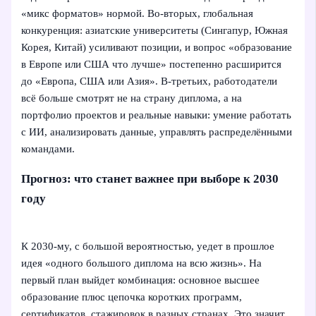
«микс форматов» нормой. Во‑вторых, глобальная
конкуренция: азиатские университеты (Сингапур, Южная
Корея, Китай) усиливают позиции, и вопрос «образование
в Европе или США что лучше» постепенно расширится
до «Европа, США или Азия». В‑третьих, работодатели
всё больше смотрят не на страну диплома, а на
портфолио проектов и реальные навыки: умение работать
с ИИ, анализировать данные, управлять распределёнными
командами.
Прогноз: что станет важнее при выборе к 2030
году
К 2030‑му, с большой вероятностью, уедет в прошлое
идея «одного большого диплома на всю жизнь». На
первый план выйдет комбинация: основное высшее
образование плюс цепочка коротких программ,
сертификатов, стажировок в разных странах. Это значит,