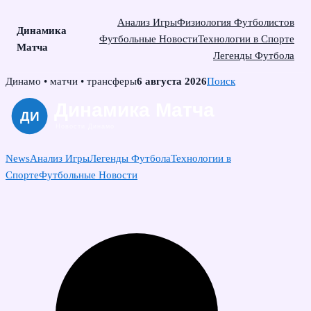
Анализ Игры
Физиология Футболистов
Динамика
Футбольные Новости
Технологии в Спорте
Матча
Легенды Футбола
Skip
Динамо • матчи • трансферы
6 августа 2026
Поиск
to
content
News
Анализ Игры
Легенды Футбола
Технологии в
Спорте
Футбольные Новости