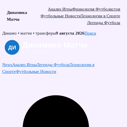
Анализ Игры
Физиология Футболистов
Динамика
Футбольные Новости
Технологии в Спорте
Матча
Легенды Футбола
Skip
Динамо • матчи • трансферы
9 августа 2026
Поиск
to
content
News
Анализ Игры
Легенды Футбола
Технологии в
Спорте
Футбольные Новости