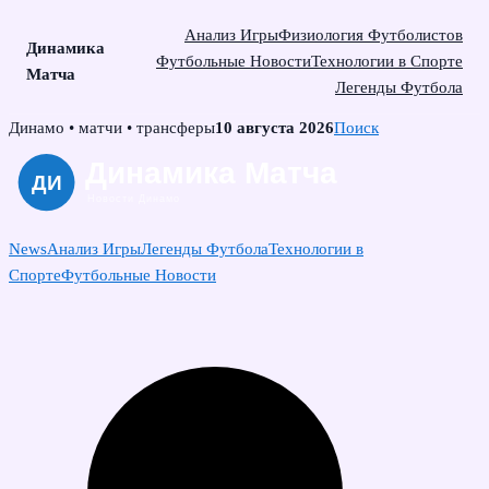
Анализ Игры
Физиология Футболистов
Динамика
Футбольные Новости
Технологии в Спорте
Матча
Легенды Футбола
Skip
Динамо • матчи • трансферы
10 августа 2026
Поиск
to
content
News
Анализ Игры
Легенды Футбола
Технологии в
Спорте
Футбольные Новости