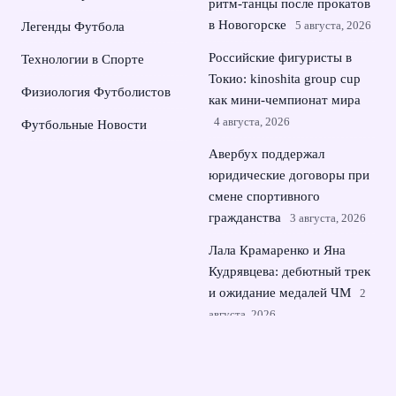
ритм-танцы после прокатов
в Новогорске
5 августа, 2026
Легенды Футбола
Российские фигуристы в
Технологии в Спорте
Токио: kinoshita group cup
Физиология Футболистов
как мини‑чемпионат мира
4 августа, 2026
Футбольные Новости
Авербух поддержал
юридические договоры при
смене спортивного
гражданства
3 августа, 2026
Лала Крамаренко и Яна
Кудрявцева: дебютный трек
и ожидание медалей ЧМ
2
августа, 2026
Лала Крамаренко и Яна
Кудрявцева: мастер‑класс и
новый этап после спорта
1