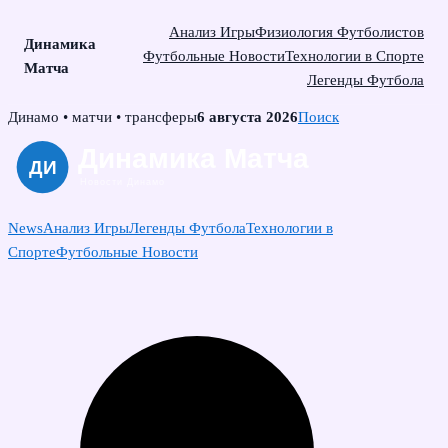
Анализ Игры
Физиология Футболистов
Динамика
Футбольные Новости
Технологии в Спорте
Матча
Легенды Футбола
Skip
Динамо • матчи • трансферы
6 августа 2026
Поиск
to
content
News
Анализ Игры
Легенды Футбола
Технологии в
Спорте
Футбольные Новости