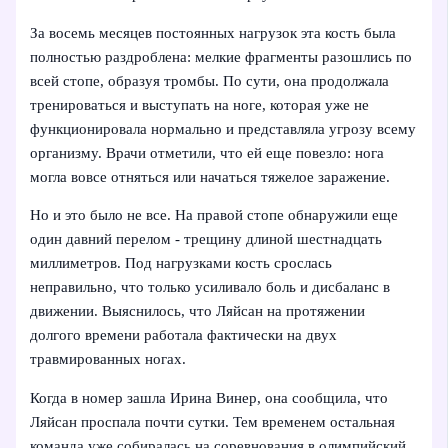
За восемь месяцев постоянных нагрузок эта кость была
полностью раздроблена: мелкие фрагменты разошлись по
всей стопе, образуя тромбы. По сути, она продолжала
тренироваться и выступать на ноге, которая уже не
функционировала нормально и представляла угрозу всему
организму. Врачи отметили, что ей еще повезло: нога
могла вовсе отняться или начаться тяжелое заражение.
Но и это было не все. На правой стопе обнаружили еще
один давний перелом - трещину длиной шестнадцать
миллиметров. Под нагрузками кость срослась
неправильно, что только усиливало боль и дисбаланс в
движении. Выяснилось, что Ляйсан на протяжении
долгого времени работала фактически на двух
травмированных ногах.
Когда в номер зашла Ирина Винер, она сообщила, что
Ляйсан проспала почти сутки. Тем временем остальная
команда уже собиралась на соревнования в олимпийский