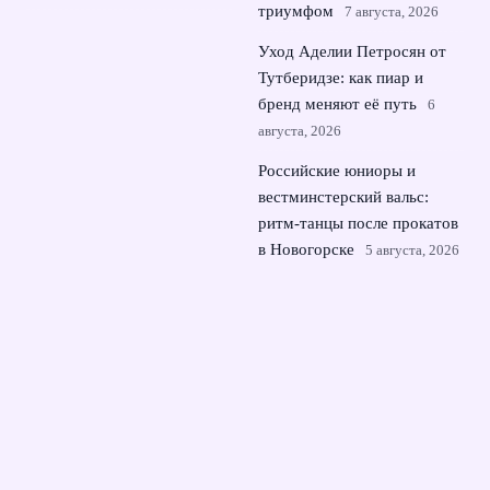
триумфом
7 августа, 2026
Уход Аделии Петросян от
Тутберидзе: как пиар и
бренд меняют её путь
6
августа, 2026
Российские юниоры и
вестминстерский вальс:
ритм-танцы после прокатов
в Новогорске
5 августа, 2026
Российские фигуристы в
Токио: kinoshita group cup
как мини‑чемпионат мира
4 августа, 2026
© 2026 Динамика Матча
Новости Динамо