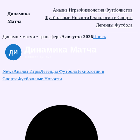
Анализ Игры
Физиология Футболистов
Динамика
Футбольные Новости
Технологии в Спорте
Матча
Легенды Футбола
Skip
Динамо • матчи • трансферы
9 августа 2026
Поиск
to
content
News
Анализ Игры
Легенды Футбола
Технологии в
Спорте
Футбольные Новости