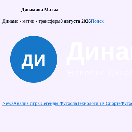
Динамика Матча
Skip
Динамо • матчи • трансферы
8 августа 2026
Поиск
to
content
News
Анализ Игры
Легенды Футбола
Технологии в Спорте
Футб