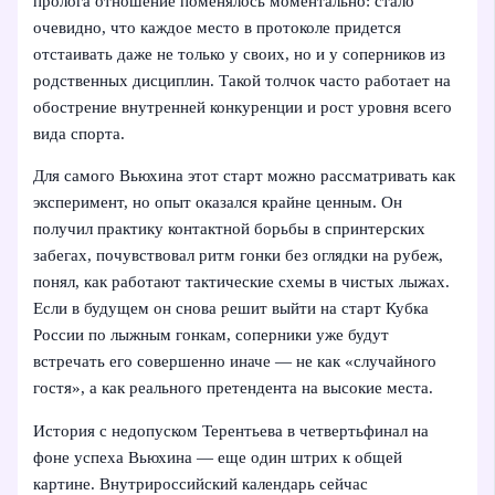
пролога отношение поменялось моментально: стало
очевидно, что каждое место в протоколе придется
отстаивать даже не только у своих, но и у соперников из
родственных дисциплин. Такой толчок часто работает на
обострение внутренней конкуренции и рост уровня всего
вида спорта.
Для самого Вьюхина этот старт можно рассматривать как
эксперимент, но опыт оказался крайне ценным. Он
получил практику контактной борьбы в спринтерских
забегах, почувствовал ритм гонки без оглядки на рубеж,
понял, как работают тактические схемы в чистых лыжах.
Если в будущем он снова решит выйти на старт Кубка
России по лыжным гонкам, соперники уже будут
встречать его совершенно иначе — не как «случайного
гостя», а как реального претендента на высокие места.
История с недопуском Терентьева в четвертьфинал на
фоне успеха Вьюхина — еще один штрих к общей
картине. Внутрироссийский календарь сейчас