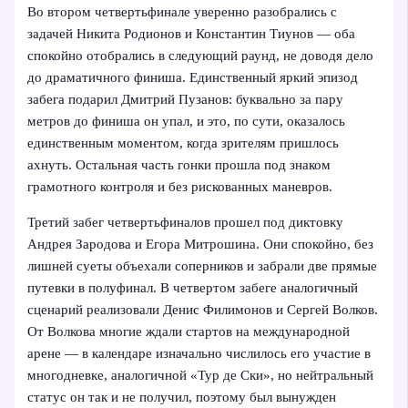
Во втором четвертьфинале уверенно разобрались с
задачей Никита Родионов и Константин Тиунов — оба
спокойно отобрались в следующий раунд, не доводя дело
до драматичного финиша. Единственный яркий эпизод
забега подарил Дмитрий Пузанов: буквально за пару
метров до финиша он упал, и это, по сути, оказалось
единственным моментом, когда зрителям пришлось
ахнуть. Остальная часть гонки прошла под знаком
грамотного контроля и без рискованных маневров.
Третий забег четвертьфиналов прошел под диктовку
Андрея Зародова и Егора Митрошина. Они спокойно, без
лишней суеты объехали соперников и забрали две прямые
путевки в полуфинал. В четвертом забеге аналогичный
сценарий реализовали Денис Филимонов и Сергей Волков.
От Волкова многие ждали стартов на международной
арене — в календаре изначально числилось его участие в
многодневке, аналогичной «Тур де Ски», но нейтральный
статус он так и не получил, поэтому был вынужден