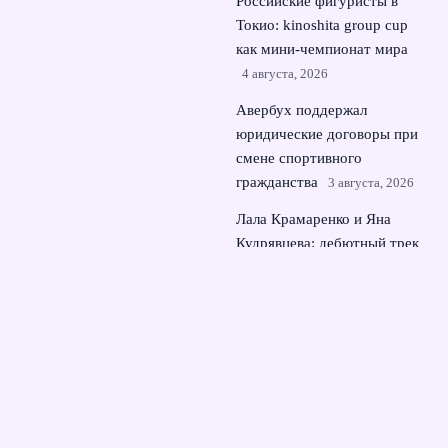
Российские фигуристы в
Токио: kinoshita group cup
как мини‑чемпионат мира
4 августа, 2026
Авербух поддержал
юридические договоры при
смене спортивного
гражданства
3 августа, 2026
Лала Крамаренко и Яна
Кудрявцева: дебютный трек
и ожидание медалей ЧМ
2
августа, 2026
© 2026 Динамика Матча
Новости Динамо