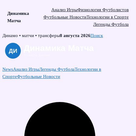
Анализ Игры
Физиология Футболистов
Динамика
Футбольные Новости
Технологии в Спорте
Матча
Легенды Футбола
Skip
Динамо • матчи • трансферы
8 августа 2026
Поиск
to
content
News
Анализ Игры
Легенды Футбола
Технологии в
Спорте
Футбольные Новости