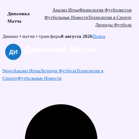
Анализ Игры
Физиология Футболистов
Динамика
Футбольные Новости
Технологии в Спорте
Матча
Легенды Футбола
Skip
Динамо • матчи • трансферы
8 августа 2026
Поиск
to
content
News
Анализ Игры
Легенды Футбола
Технологии в
Спорте
Футбольные Новости