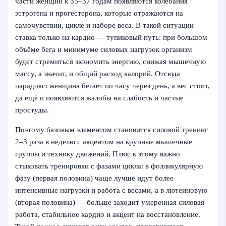
части женщин к 35–37 годам появляются колебания
эстрогена и прогестерона, которые отражаются на
самочувствии, цикле и наборе веса. В такой ситуации
ставка только на кардио — тупиковый путь: при большом
объёме бега и минимуме силовых нагрузок организм
будет стремиться экономить энергию, снижая мышечную
массу, а значит, и общий расход калорий. Отсюда
парадокс: женщина бегает по часу через день, а вес стоит,
да ещё и появляются жалобы на слабость и частые
простуды.
Поэтому базовым элементом становится силовой тренинг
2–3 раза в неделю с акцентом на крупные мышечные
группы и технику движений. Плюс к этому важно
стыковать тренировки с фазами цикла: в фолликулярную
фазу (первая половина) чаще лучше идут более
интенсивные нагрузки и работа с весами, а в лютеиновую
(вторая половина) — больше заходит умеренная силовая
работа, стабильное кардио и акцент на восстановление.