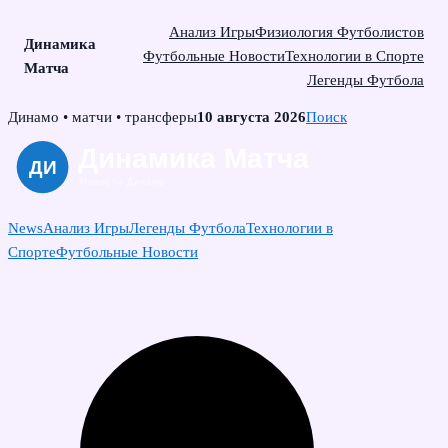
Анализ Игры
Физиология Футболистов
Динамика
Футбольные Новости
Технологии в Спорте
Матча
Легенды Футбола
Skip
Динамо • матчи • трансферы
10 августа 2026
Поиск
to
content
News
Анализ Игры
Легенды Футбола
Технологии в
Спорте
Футбольные Новости