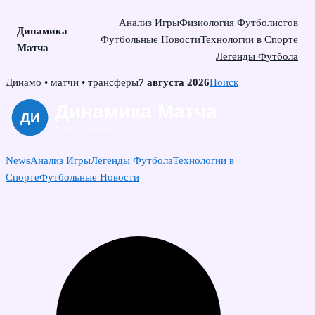
Анализ Игры
Физиология Футболистов
Динамика
Футбольные Новости
Технологии в Спорте
Матча
Легенды Футбола
Skip
Динамо • матчи • трансферы
7 августа 2026
Поиск
to
content
News
Анализ Игры
Легенды Футбола
Технологии в
Спорте
Футбольные Новости