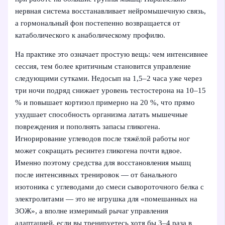
нервная система восстанавливает нейромышечную связь,
а гормональный фон постепенно возвращается от
катаболического к анаболическому профилю.
На практике это означает простую вещь: чем интенсивнее
сессия, тем более критичным становится управление
следующими сутками. Недосып на 1,5–2 часа уже через
три ночи подряд снижает уровень тестостерона на 10–15
% и повышает кортизол примерно на 20 %, что прямо
ухудшает способность организма латать мышечные
повреждения и пополнять запасы гликогена.
Игнорирование углеводов после тяжёлой работы ног
может сокращать ресинтез гликогена почти вдвое.
Именно поэтому средства для восстановления мышц
после интенсивных тренировок — от банального
изотоника с углеводами до смеси сывороточного белка с
электролитами — это не игрушка для «помешанных на
ЗОЖ», а вполне измеримый рычаг управления
адаптацией, если вы тренируетесь хотя бы 3–4 раза в