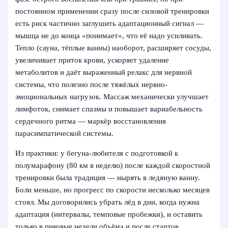
постоянном применении сразу после силовой тренировки
есть риск частично заглушить адаптационный сигнал —
мышца не до конца «понимает», что её надо усиливать.
Тепло (сауна, тёплые ванны) наоборот, расширяет сосуды,
увеличивает приток крови, ускоряет удаление
метаболитов и даёт выраженный релакс для нервной
системы, что полезно после тяжёлых нервно-
эмоциональных нагрузок. Массаж механически улучшает
лимфоток, снимает спазмы и повышает вариабельность
сердечного ритма — маркёр восстановления
парасимпатической системы.
Из практики: у бегуна-любителя с подготовкой к
полумарафону (80 км в неделю) после каждой скоростной
тренировки была традиция — нырять в ледяную ванну.
Боли меньше, но прогресс по скорости несколько месяцев
стоял. Мы договорились убрать лёд в дни, когда нужна
адаптация (интервалы, темповые пробежки), и оставить
только в пиковые недели объёма и после стартов.