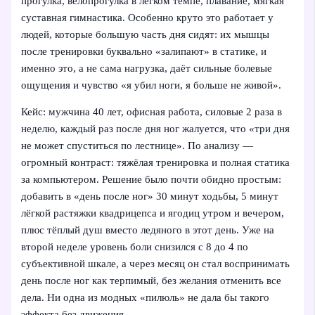
прогулка, велопрогулка в лёгком темпе, плавание, мягкая
суставная гимнастика. Особенно круто это работает у
людей, которые большую часть дня сидят: их мышцы
после тренировки буквально «залипают» в статике, и
именно это, а не сама нагрузка, даёт сильные болевые
ощущения и чувство «я убил ноги, я больше не живой».
Кейс: мужчина 40 лет, офисная работа, силовые 2 раза в
неделю, каждый раз после дня ног жалуется, что «три дня
не может спуститься по лестнице». По анализу —
огромный контраст: тяжёлая тренировка и полная статика
за компьютером. Решение было почти обидно простым:
добавить в «день после ног» 30 минут ходьбы, 5 минут
лёгкой растяжки квадрицепса и ягодиц утром и вечером,
плюс тёплый душ вместо ледяного в этот день. Уже на
второй неделе уровень боли снизился с 8 до 4 по
субъективной шкале, а через месяц он стал воспринимать
день после ног как терпимый, без желания отменить все
дела. Ни одна из модных «пилюль» не дала бы такого
эффекта без движения.