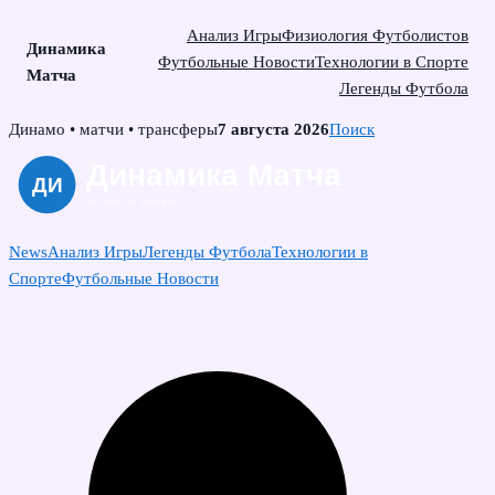
Анализ Игры
Физиология Футболистов
Динамика
Футбольные Новости
Технологии в Спорте
Матча
Легенды Футбола
Skip
Динамо • матчи • трансферы
7 августа 2026
Поиск
to
content
News
Анализ Игры
Легенды Футбола
Технологии в
Спорте
Футбольные Новости