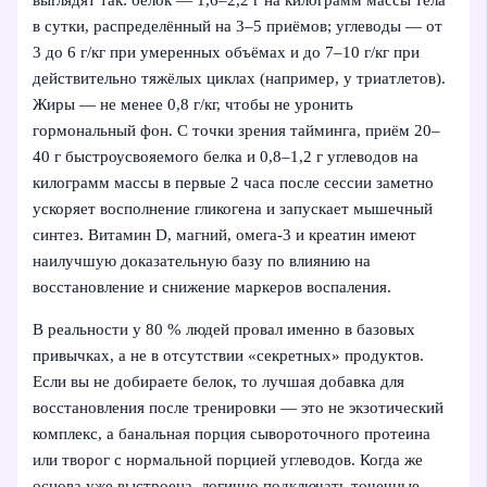
в сутки, распределённый на 3–5 приёмов; углеводы — от
3 до 6 г/кг при умеренных объёмах и до 7–10 г/кг при
действительно тяжёлых циклах (например, у триатлетов).
Жиры — не менее 0,8 г/кг, чтобы не уронить
гормональный фон. С точки зрения тайминга, приём 20–
40 г быстроусвояемого белка и 0,8–1,2 г углеводов на
килограмм массы в первые 2 часа после сессии заметно
ускоряет восполнение гликогена и запускает мышечный
синтез. Витамин D, магний, омега‑3 и креатин имеют
наилучшую доказательную базу по влиянию на
восстановление и снижение маркеров воспаления.
В реальности у 80 % людей провал именно в базовых
привычках, а не в отсутствии «секретных» продуктов.
Если вы не добираете белок, то лучшая добавка для
восстановления после тренировки — это не экзотический
комплекс, а банальная порция сывороточного протеина
или творог с нормальной порцией углеводов. Когда же
основа уже выстроена, логично подключать точечные